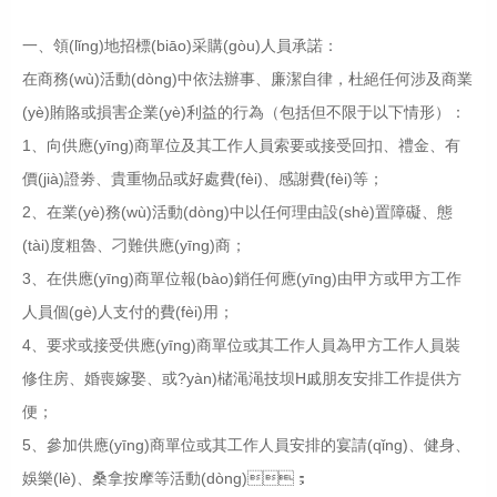
一、領(lǐng)地招標(biāo)采購(gòu)人員承諾：
在商務(wù)活動(dòng)中依法辦事、廉潔自律，杜絕任何涉及商業
(yè)賄賂或損害企業(yè)利益的行為（包括但不限于以下情形）：
1、向供應(yīng)商單位及其工作人員索要或接受回扣、禮金、有
價(jià)證劵、貴重物品或好處費(fèi)、感謝費(fèi)等；
2、在業(yè)務(wù)活動(dòng)中以任何理由設(shè)置障礙、態
(tài)度粗魯、刁難供應(yīng)商；
3、在供應(yīng)商單位報(bào)銷任何應(yīng)由甲方或甲方工作
人員個(gè)人支付的費(fèi)用；
4、要求或接受供應(yīng)商單位或其工作人員為甲方工作人員裝
修住房、婚喪嫁娶、或?yàn)槠渑渑技坝H戚朋友安排工作提供方
便；
5、參加供應(yīng)商單位或其工作人員安排的宴請(qǐng)、健身、
娛樂(lè)、桑拿按摩等活動(dòng)；