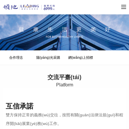
合作理念
陽(yáng)光采購
網(wǎng)上招標
(gòu)
(biāo)
交流平臺(tái)
Platform
互信承諾
雙方保持正常的義務(wù)交往，按照有關(guān)法律法規(guī)和程
序開(kāi)展業(yè)務(wù)工作。