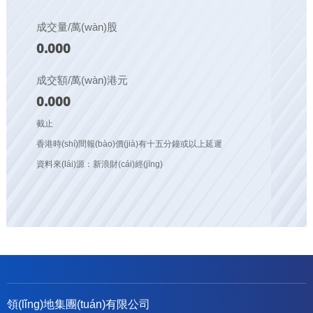
成交量/萬(wàn)股
0.000
成交額/萬(wàn)港元
0.000
截止
香港時(shí)間報(bào)價(jià)有十五分鐘或以上延遲
資料來(lái)源：新浪財(cái)經(jīng)
領(lǐng)地集團(tuán)有限公司