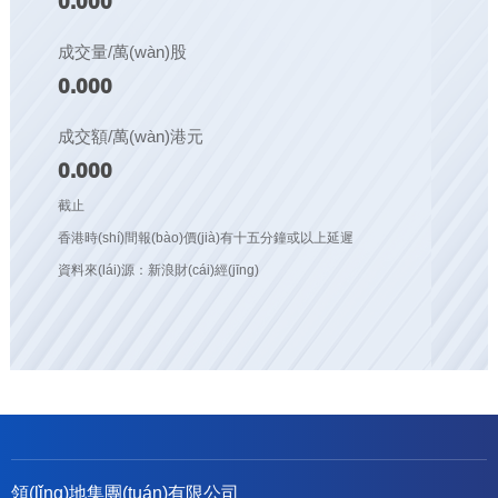
0.000
成交量/萬(wàn)股
0.000
成交額/萬(wàn)港元
0.000
截止
香港時(shí)間報(bào)價(jià)有十五分鐘或以上延遲
資料來(lái)源：新浪財(cái)經(jīng)
領(lǐng)地集團(tuán)有限公司