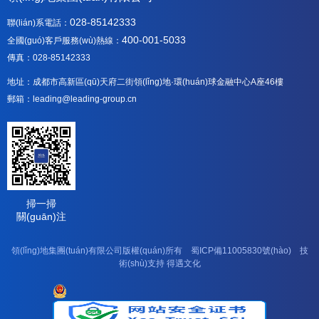
028-85142333
聯(lián)系電話：
400-001-5033
全國(guó)客戶服務(wù)熱線：
傳真：028-85142333
地址：成都市高新區(qū)天府二街領(lǐng)地·環(huán)球金融中心A座46樓
郵箱：leading@leading-group.cn
掃一掃
關(guān)注
領(lǐng)地集團(tuán)有限公司版權(quán)所有
蜀ICP備11005830號(hào)
技
術(shù)支持
得遇文化
川公網(wǎng)安備 51019002003726號(hào)