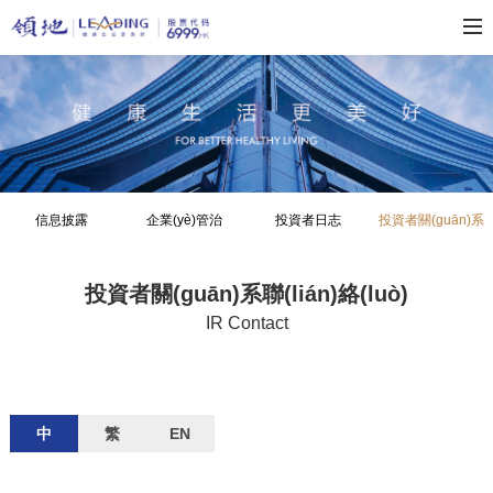
信息披露
企業(yè)管治
投資者日志
投資者關(guān)系
聯(lián)絡(luò)
投資者關(guān)系聯(lián)絡(luò)
IR Contact
中
繁
EN