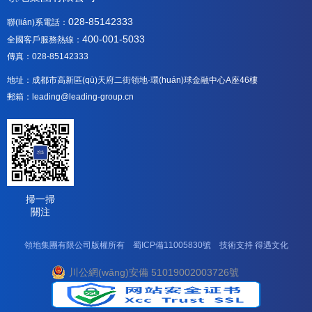
028-85142333
聯(lián)系電話：
400-001-5033
全國客戶服務熱線：
傳真：028-85142333
地址：成都市高新區(qū)天府二街領地·環(huán)球金融中心A座46樓
郵箱：leading@leading-group.cn
掃一掃
關注
領地集團有限公司版權所有
蜀ICP備11005830號
技術支持
得遇文化
川公網(wǎng)安備 51019002003726號