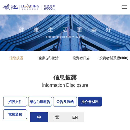
信息披露
企業(yè)管治
投資者日志
投資者關系聯(lián)
絡
信息披露
Information Disclosure
招股文件
業(yè)績報告
公告及通函
推介會材料
電郵通知
中
繁
EN